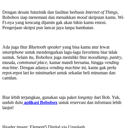
Dengan desain futuristik dan fasilitas berbasis
Internet of Things
,
Bobobox siap menemani dan menaikkan
mood
skripsian kamu. Wi-
Fi-nya yang kencang dijamin gak akan bikin kamu emosi.
Pengerjaan skripsi pun lancar jaya tanpa hambatan.
Ada juga fitur
Bluetooth speaker
yang bisa kamu atur lewat
smartphone
untuk mendengarkan lagu-lagu favoritmu biar tidak
suntuk. Selain itu, Bobobox juga memiliki fitur
moodlamp
,
pantry
,
musala,
communal place
, kamar mandi bersama, hingga
vending
machine
. Dengan adanya
vending machine
ini, kamu gak perlu
repot-repot lari ke minimarket untuk sekadar beli minuman dan
camilan.
Biar lebih terjangkau, gunakan saja paket
longstay
dari Bob. Yuk,
unduh dulu
aplikasi Bobobox
untuk reservasi dan informasi lebih
lanjut!
Header image: Element5 Digital via Unsplash