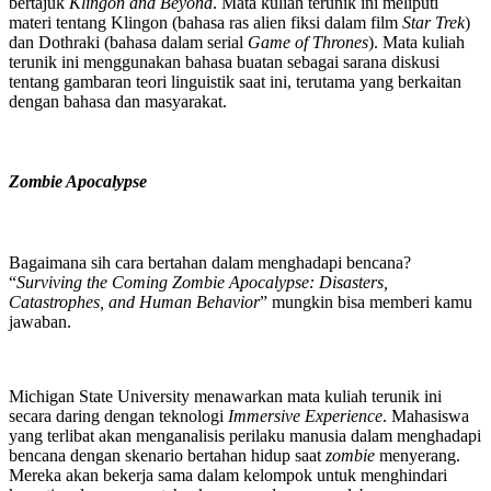
bertajuk
Klingon and Beyond
. Mata kuliah terunik ini meliputi
materi tentang Klingon (bahasa ras alien fiksi dalam film
Star Trek
)
dan Dothraki (bahasa dalam serial
Game of Thrones
). Mata kuliah
terunik ini menggunakan bahasa buatan sebagai sarana diskusi
tentang gambaran teori linguistik saat ini, terutama yang berkaitan
dengan bahasa dan masyarakat.
Zombie Apocalypse
Bagaimana sih cara bertahan dalam menghadapi bencana?
“
Surviving the Coming Zombie Apocalypse: Disasters,
Catastrophes, and Human Behavior
” mungkin bisa memberi kamu
jawaban.
Michigan State University menawarkan mata kuliah terunik ini
secara daring dengan teknologi
Immersive Experience
. Mahasiswa
yang terlibat akan menganalisis perilaku manusia dalam menghadapi
bencana dengan skenario bertahan hidup saat
zombie
menyerang.
Mereka akan bekerja sama dalam kelompok untuk menghindari