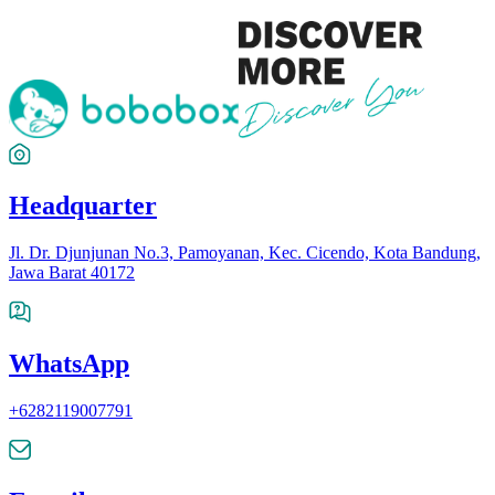
Headquarter
Jl. Dr. Djunjunan No.3, Pamoyanan, Kec. Cicendo, Kota Bandung,
Jawa Barat 40172
WhatsApp
+6282119007791