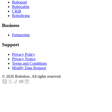
Bobopod
Bobocabin
CRiB
Boboliving
Business
Partnership
Support
Privacy Policy
Privacy Notice
Terms and Conditions
Modify Data Request
©
2026
Bobobox. All rights reserved.