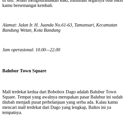
di sini. Selain mengistirahatkan kaki, minuman segarnya bisa bikin
kamu bersemangat kembali.
Alamat: Jalan Ir. H. Juanda No.61-63, Tamansari, Kecamatan
Bandung Wetan, Kota Bandung
Jam operasional: 10.00—22.00
Balubur Town Square
Mall terdekat kedua dari Bobobox Dago adalah Balubur Town
Square. Tempat yang awalnya merupakan pasar Balubur ini sudah
diubah menjadi pusat perbelanjaan yang serba ada. Kalau kamu
mencari mall terdekat dari Dago yang lengkap, Baltos ini ya
tempatnya.