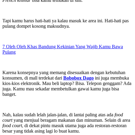
French khimar
bisa kamu temukan di sini.
Tapi kamu harus hati-hati ya kalau masuk ke area ini. Hati-hati pas
pulang dompet kosong maksudnya.
7 Oleh Oleh Khas Bandung Kekinian Yang Wajib Kamu Bawa
Pulang
Karena konsepnya yang memang disesuaikan dengan kebutuhan
konsumen, di mall terdekat dari
Bobobox Dago
ini juga membuka
kios-kios elektronik. Mau beli laptop? Bisa. Telepon genggam? Ada
juga. Kamu mau sekadar membetulkan gawai kamu juga bisa
banget.
Nah, kalau sudah lelah jalan-jalan, di lantai paling atas ada
food
court
yang menjual beragam makanan dan minuman. Selain di area
food court
, di dekat pintu masuk utama juga ada restoran-restoran
besar yang tidak asing lagi lo buat kamu.