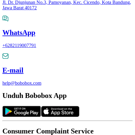
Jl. Dr. Djunjunan No.3, Pamoyanan, Kec. Cicendo, Kota Bandung,
Jawa Barat 40172
WhatsApp
+6282119007791
E-mail
help@bobobox.com
Unduh Bobobox App
Consumer Complaint Service