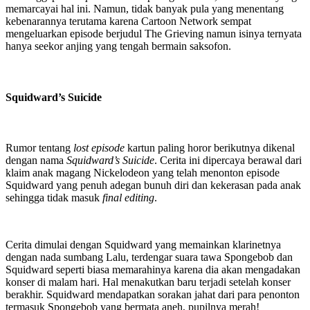
memarcayai hal ini. Namun, tidak banyak pula yang menentang
kebenarannya terutama karena Cartoon Network sempat
mengeluarkan episode berjudul The Grieving namun isinya ternyata
hanya seekor anjing yang tengah bermain saksofon.
Squidward’s Suicide
Rumor tentang
lost episode
kartun paling horor berikutnya dikenal
dengan nama
Squidward’s Suicide
. Cerita ini dipercaya berawal dari
klaim anak magang Nickelodeon yang telah menonton episode
Squidward yang penuh adegan bunuh diri dan kekerasan pada anak
sehingga tidak masuk
final editing
.
Cerita dimulai dengan Squidward yang memainkan klarinetnya
dengan nada sumbang Lalu, terdengar suara tawa Spongebob dan
Squidward seperti biasa memarahinya karena dia akan mengadakan
konser di malam hari. Hal menakutkan baru terjadi setelah konser
berakhir. Squidward mendapatkan sorakan jahat dari para penonton
termasuk Spongebob yang bermata aneh, pupilnya merah!