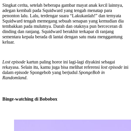
Singkat cerita, setelah beberapa gambar mayat anak kecil lainnya,
adegan kembali pada Squidward yang tengah menatap para
penonton lalu. Lalu, terdengar suara “Lakukanlah!” dan ternyata
Squidward tengah memegang sebuah senapan yang kemudian dia
tembakkan pada mulutnya. Darah dan otaknya pun berceceran di
dinding dan ranjang. Squidward berakhir terkapar di ranjang
sementara kepala berada di lantai dengan satu mata menggantung
keluar.
Lost episode
kartun paling horor ini lagi-lagi diyakini sebagai
rekayasa. Selain itu, kamu juga bisa melihat referensi
lost episode
ini
dalam episode Spongebob yang berjudul
SpongeBob in
Randomland
.
Binge-watching di Bobobox