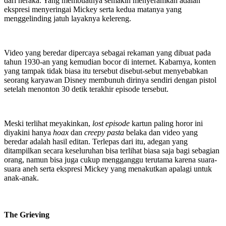
dari neraka. Yang membuatnya semakin menyeramkan adalah
ekspresi menyeringai Mickey serta kedua matanya yang
menggelinding jatuh layaknya kelereng.
Video yang beredar dipercaya sebagai rekaman yang dibuat pada
tahun 1930-an yang kemudian bocor di internet. Kabarnya, konten
yang tampak tidak biasa itu tersebut disebut-sebut menyebabkan
seorang karyawan Disney membunuh dirinya sendiri dengan pistol
setelah menonton 30 detik terakhir episode tersebut.
Meski terlihat meyakinkan,
lost episode
kartun paling horor ini
diyakini hanya
hoax
dan
creepy pasta
belaka dan video yang
beredar adalah hasil editan. Terlepas dari itu, adegan yang
ditampilkan secara keseluruhan bisa terlihat biasa saja bagi sebagian
orang, namun bisa juga cukup mengganggu terutama karena suara-
suara aneh serta ekspresi Mickey yang menakutkan apalagi untuk
anak-anak.
The Grieving