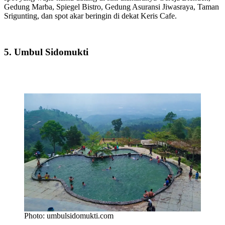
Gedung Marba, Spiegel Bistro, Gedung Asuransi Jiwasraya, Taman
Srigunting, dan spot akar beringin di dekat Keris Cafe.
5. Umbul Sidomukti
Photo: umbulsidomukti.com