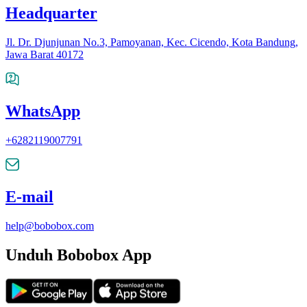
Headquarter
Jl. Dr. Djunjunan No.3, Pamoyanan, Kec. Cicendo, Kota Bandung,
Jawa Barat 40172
WhatsApp
+6282119007791
E-mail
help@bobobox.com
Unduh Bobobox App