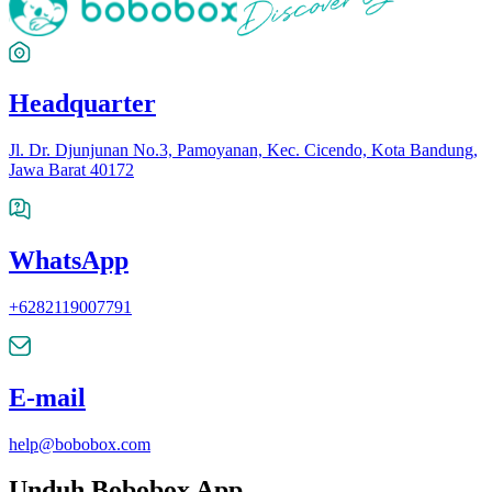
Headquarter
Jl. Dr. Djunjunan No.3, Pamoyanan, Kec. Cicendo, Kota Bandung,
Jawa Barat 40172
WhatsApp
+6282119007791
E-mail
help@bobobox.com
Unduh Bobobox App