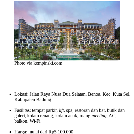
Photo via kempinski.com
Lokasi: Jalan Raya Nusa Dua Selatan, Benoa, Kec. Kuta Sel.,
Kabupaten Badung
Fasilitas: tempat parkir,
lift
, spa, restoran dan bar, butik dan
galeri, kolam renang, kolam anak, ruang
meeting
, AC,
balkon, Wi-Fi
Harga: mulai dari Rp5.100.000