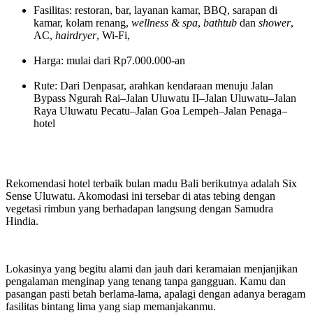
Fasilitas: restoran, bar, layanan kamar, BBQ, sarapan di
kamar, kolam renang,
wellness & spa
,
bathtub
dan
shower
,
AC,
hairdryer
, Wi-Fi,
Harga: mulai dari Rp7.000.000-an
Rute: Dari Denpasar, arahkan kendaraan menuju Jalan
Bypass Ngurah Rai–Jalan Uluwatu II–Jalan Uluwatu–Jalan
Raya Uluwatu Pecatu–Jalan Goa Lempeh–Jalan Penaga–
hotel
Rekomendasi hotel terbaik bulan madu Bali berikutnya adalah Six
Sense Uluwatu. Akomodasi ini tersebar di atas tebing dengan
vegetasi rimbun yang berhadapan langsung dengan Samudra
Hindia.
Lokasinya yang begitu alami dan jauh dari keramaian menjanjikan
pengalaman menginap yang tenang tanpa gangguan. Kamu dan
pasangan pasti betah berlama-lama, apalagi dengan adanya beragam
fasilitas bintang lima yang siap memanjakanmu.