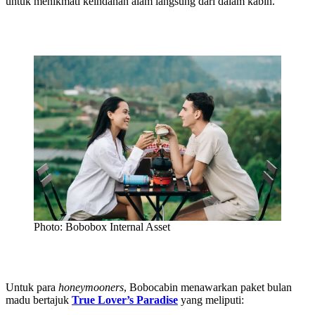
untuk menikmati keindahan alam langsung dari dalam kabin.
Photo: Bobobox Internal Asset
Untuk para
honeymooners
, Bobocabin menawarkan paket bulan
madu bertajuk
True Lover’s Paradise
yang meliputi: