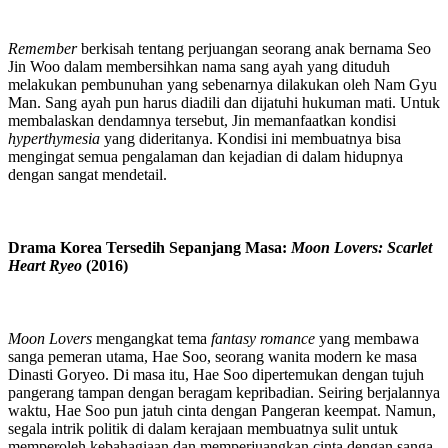
Remember
berkisah tentang perjuangan seorang anak bernama Seo
Jin Woo dalam membersihkan nama sang ayah yang dituduh
melakukan pembunuhan yang sebenarnya dilakukan oleh Nam Gyu
Man. Sang ayah pun harus diadili dan dijatuhi hukuman mati. Untuk
membalaskan dendamnya tersebut, Jin memanfaatkan kondisi
hyperthymesia
yang dideritanya. Kondisi ini membuatnya bisa
mengingat semua pengalaman dan kejadian di dalam hidupnya
dengan sangat mendetail.
Drama Korea Tersedih Sepanjang Masa:
Moon Lovers: Scarlet
Heart Ryeo
(2016)
Moon Lovers
mengangkat tema
fantasy romance
yang membawa
sanga pemeran utama, Hae Soo, seorang wanita modern ke masa
Dinasti Goryeo. Di masa itu, Hae Soo dipertemukan dengan tujuh
pangerang tampan dengan beragam kepribadian. Seiring berjalannya
waktu, Hae Soo pun jatuh cinta dengan Pangeran keempat. Namun,
segala intrik politik di dalam kerajaan membuatnya sulit untuk
memperoleh kebahagiaan dan memperjuangkan cinta dengan sanga