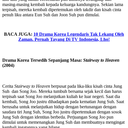
masing-masing kembali kepada keluarga kandungnya. Sekian lama
terpisah, mereka kembali dipertemukan oleh takdir dan kisah cinta
penuh liku antara Eun Suh dan Joon Suh pun dimulai.
BACA JUGA:
10 Drama Korea Legendaris Tak Lekang Oleh
Zaman. Pernah Tayang Di TV Indonesia, Lho!
Drama Korea Tersedih Sepanjang Masa:
Stairway to Heaven
(2004)
Cerita
Stairway to Heaven
berpusat pada lika-liku kisah cinta Jung
Suh dan Song Joo. Mereka tumbuh bersama sejak kecil dan harus
terpisah saat Song Joo melanjutkan kuliah ke luar negeri. Saat dia
kembali, Song Joo justru dihadapkan pada kematian Jung Suh. Saat
berusaha untuk melanjutkan hidup dengan bertunangan dengan
saudara tiri Jung Suh, Song Joo justru dipertemukan dengan sosok
Jung Suh dengan identitas berbeda. Perjuangan Song Joo pun
dimulai untuk memenangkan Jung Suh dan membuatnya mengingat
kembali ingatannya yang hilang.