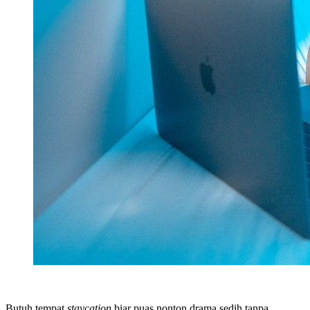
Butuh tempat
staycation
biar puas nonton drama sedih tanpa