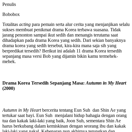
Penulis
Bobobox
Totalitas
acting
para pemain serta alur cerita yang menjanjikan selalu
sukses membuat penikmat drama Korea terbawa suasana. Tidak
jarang penonton sampai ikut sedih dan menangis terutama saat
dihadapkan pada drama Korea yang sedih. Dari sekian banyaknya
drama korea yang sedih tersebut, kira-kira mana saja sih yang
berpredikat tersedih? Berikut ini adalah 11 drama Korea tersedih
sepanjang masa versi Bob yang dijamin bikin kamu termehek-
mehek.
Drama Korea Tersedih Sepanjang Masa:
Autumn in My Heart
(2000)
Autumn in My Heart
bercerita tentang Eun Suh dan Shin Ae yang
tertukar saat bayi. Eun Suh menjalani hidup bahagia dengan orang
tua dan kakak laki-laki yang baik, Joon Suh, sementara Shin Ae
harus berkubang dalam kemiskinan dengan seorang ibu dan kakak
laki-laki yang nakal. Kebenaran pun akhirnya terungkap dan