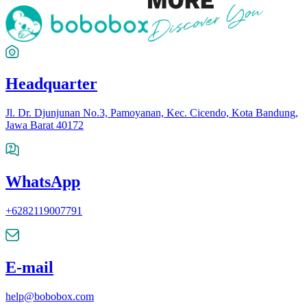
Headquarter
Jl. Dr. Djunjunan No.3, Pamoyanan, Kec. Cicendo, Kota Bandung,
Jawa Barat 40172
WhatsApp
+6282119007791
E-mail
help@bobobox.com