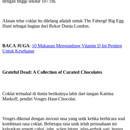
dengan tinggi sekitar 107 cm.
Alasan telur coklat itu dilelang adalah untuk The Fabergé Big Egg
Hunt sebagai bagian dari Rekor Dunia London.
BACA JUGA
:
10 Makanan Mengandung Vitamin D Ini Penting
Untuk Kesehatan
Grateful Dead: A Collection of Curated Chocolates
Coklat termahal di dunia berikutnya lahir dari tangan Katrina
Markoff, pendiri Vosges Haut-Chocolat.
Vosges dikenal dengan inovasi rasa yang unik ketika berbicara soal
kombinasi rasa coklat. Beberapa rasa unik telah perusahaan ini
keluarkan seperti cabai, jahe, wijen hitam, adas-serbuk sari, bunga