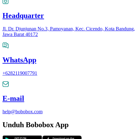
Headquarter
Jl. Dr. Djunjunan No.3, Pamoyanan, Kec. Cicendo, Kota Bandung,
Jawa Barat 40172
WhatsApp
+6282119007791
E-mail
help@bobobox.com
Unduh Bobobox App